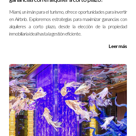
Restaurante andaluz de gin y tapas en
Española Way. El divertido lugar te invita a ti
Miami, un imán para el turismo, ofrece oportunidades para invertir
y a tus amigos a disfrutar de un festín familiar
en Airbnb. Exploremos estrategias para maximizar ganancias con
alquileres a corto plazo, desde la elección de la propiedad
de Friendsgiving que incluye su famoso
inmobiliaria ideal hasta la gestión eficiente.
cochinillo medio asado con pork jus, acelgas
gratinadas y papas panaderas.
Leer más
512 Española Way Miami 33139
www.tropezonmiami.com
Hometown BBQ