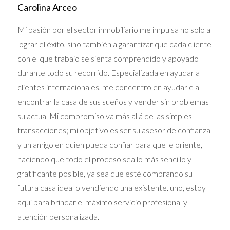
Carolina Arceo
Mi pasión por el sector inmobiliario me impulsa no solo a
lograr el éxito, sino también a garantizar que cada cliente
con el que trabajo se sienta comprendido y apoyado
Para Thanksgiving, The Key Club ofrece una
durante todo su recorrido. Especializada en ayudar a
cena de tres platos (de 5 a 11 p. m.) que
clientes internacionales, me concentro en ayudarle a
comienza con sopa de calabaza moscada
encontrar la casa de sus sueños y vender sin problemas
seguida de tortellini con mantequilla de trufa
su actual Mi compromiso va más allá de las simples
negra y un pavo asado entero acompañado de
transacciones; mi objetivo es ser su asesor de confianza
y un amigo en quien pueda confiar para que le oriente,
guarniciones como judías verdes,
haciendo que todo el proceso sea lo más sencillo y
macarrones con queso y relleno de masa
gratificante posible, ya sea que esté comprando su
fermentada. Termine todo con pasteles de
futura casa ideal o vendiendo una existente. uno, estoy
calabaza y nuez de chocolate.
aquí para brindar el máximo servicio profesional y
atención personalizada.
3015 Grand Ave, Miami, 33133