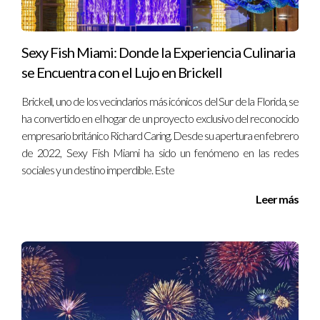
Sexy Fish Miami: Donde la Experiencia Culinaria
se Encuentra con el Lujo en Brickell
Brickell, uno de los vecindarios más icónicos del Sur de la Florida, se
ha convertido en el hogar de un proyecto exclusivo del reconocido
Es uno de esos trasplantes de Nueva York
empresario británico Richard Caring. Desde su apertura en febrero
que despegó casi de inmediato en Miami.
de 2022, Sexy Fish Miami ha sido un fenómeno en las redes
Para el Día de Acción de Gracias de este año
sociales y un destino imperdible. Este
disfrute de todas sus deliciosas carnes
Leer más
ahumadas, desde pechuga que se derrite en
la boca hasta pavo jugoso y costillas de cerdo.
Además de los acompañamientos habituales
como macarrones con queso y pan de maíz,
también puede pedir puré de papas, coles de
Bruselas asadas, relleno y salsa para las