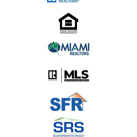
Cuenta con un menú repleto de platos que
destacan la próspera comunidad agrícola del
sur de la Florida (la mayoría de los productos
orgánicos utilizados se obtienen localmente).
Con muchas ensaladas, mariscos y crudos, la
comida de The Strand es en su mayoría
saludable, incluida su variedad de cócteles,