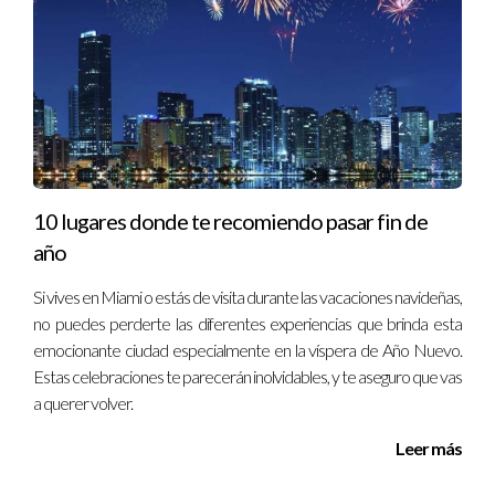
fiestas.
1200 NW 22nd St #100 Miami
https://hometownbbq.appfront.ai/
Yardbird Southern Table & Bar
10 lugares donde te recomiendo pasar fin de
año
Si vives en Miami o estás de visita durante las vacaciones navideñas,
no puedes perderte las diferentes experiencias que brinda esta
emocionante ciudad especialmente en la víspera de Año Nuevo.
Estas celebraciones te parecerán inolvidables, y te aseguro que vas
a querer volver.
Leer más