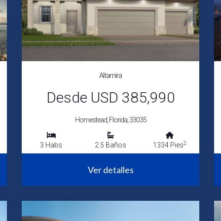
Altamira
Desde USD 385,990
Homestead, Florida, 33035
2
3 Habs
2.5 Baños
1334 Pies
Ver detalles