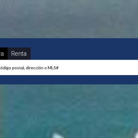
ra
Renta