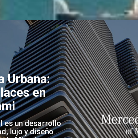
da Urbana:
laces en
ami
 es un desarrollo
d, lujo y diseño