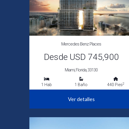
Mercedes Benz Places
Desde USD 745,900
Miami, Florida, 33130
2
1 Hab
1 Baño
440 Pies
Ver detalles