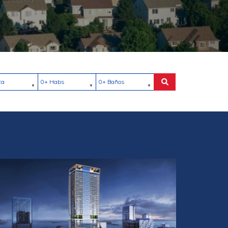
ación
Habs
Baños
Buscar