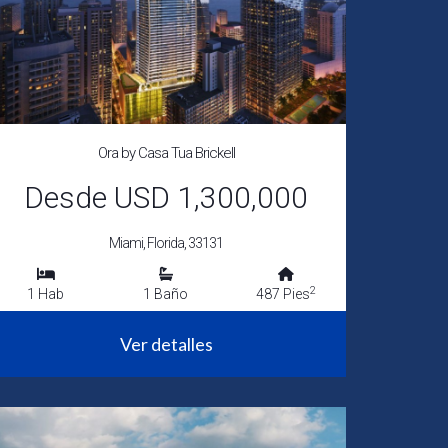
Ora by Casa Tua Brickell
Desde USD 1,300,000
Miami, Florida, 33131
2
1 Hab
1 Baño
487 Pies
Ver detalles