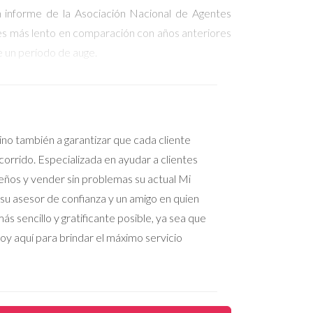
n informe de la Asociación Nacional de Agentes
 es más lento en comparación con años anteriores
 un período de auge.
ompradores.
 sino también a garantizar que cada cliente
 más asequibles.
orrido. Especializada en ayudar a clientes
o signos de desaceleración.
ueños y vender sin problemas su actual Mi
 su asesor de confianza y un amigo en quien
s sencillo y gratificante posible, ya sea que
rentes experiencias en el mercado inmobiliario de
oy aquí para brindar el máximo servicio
 récord. Con dos hijos pequeños y un deseo de