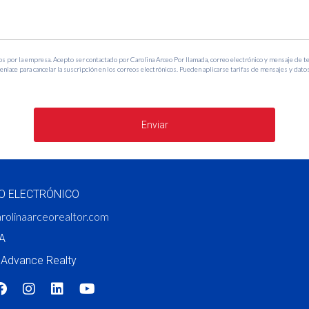
 sus precios?
ndo a atraer atención debido a su revitalización y desarrollo co
os por la empresa. Acepto ser contactado por Carolina Arceo Por llamada, correo electrónico y mensaje de t
 mercado inmobiliario?
nlace para cancelar la suscripción en los correos electrónicos. Pueden aplicarse tarifas de mensajes y datos
mportante; sin embargo, ha mostrado signos de desaceleración reci
r una propiedad?
Enviar
reas específicas y trabajar con un agente inmobiliario confiable 
star bien informado es clave para tu éxito inmobiliario. ¡No d
O ELECTRÓNICO
rolinaarceorealtor.com
A
Advance Realty