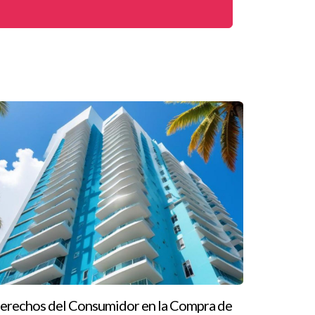
des debido a la competencia feroz y las ofertas
cial, creen firmemente que su inversión valdrá la
etitivos. Con experiencia previa en inversiones
idió invertir en una propiedad multifamiliar que
luso cuando los precios son altos, siempre hay
esto ajustado y expectativas altas sobre lo que
r con un agente inmobiliario experimentado como
eriencia destaca la importancia de tener apoyo
erechos del Consumidor en la Compra de