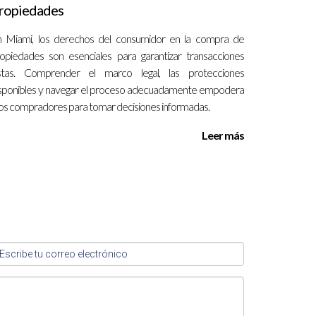
ropiedades
 Miami, los derechos del consumidor en la compra de
os visto aumentos significativos en los precios,
opiedades son esenciales para garantizar transacciones
onsiderar sus opciones cuidadosamente antes de
ustas. Comprender el marco legal, las protecciones
ópez nos recuerdan que cada viaje es único y lleno
sponibles y navegar el proceso adecuadamente empodera
lina Arceo. Su experiencia puede ser invaluable
los compradores para tomar decisiones informadas.
Leer más
res pueden encontrar mejores oportunidades al