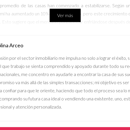
promedio de las casas han comenzado a estabilizarse. Según u
iami ha aumentado un 10% en el último año, pero este crecimiento
Ver más
 Esto sugiere que el mercado podría estar enfriándose después de
el mercado inmobiliario en Miami. Entre ellos se incluyen:
lina Arceo
an aumentado recientemente, lo que puede desalentar a algunos c
sión por el sector inmobiliario me impulsa no solo a lograr el éxito,
na población más joven está impulsando la demanda por viviendas
l que trabajo se sienta comprendido y apoyado durante todo su rec
ra sigue siendo un motor clave para el mercado, aunque ha mostrad
nacionales, me concentro en ayudarle a encontrar la casa de sus s
omiso va más allá de las simples transacciones; mi objetivo es ser
 confiar para que le oriente, haciendo que todo el proceso sea lo má
viduos reales, exploraremos tres estudios de caso que reflejan dife
comprando su futura casa ideal o vendiendo una existente. uno, est
sional y atención personalizada.
Pico
ra casa justo cuando los precios estaban alcanzando niveles