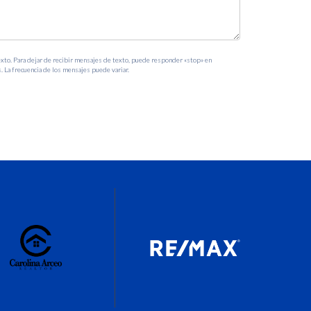
ntinuo.
exto. Para dejar de recibir mensajes de texto, puede responder «stop» en
. La frecuencia de los mensajes puede variar.
entemente.
como Carolina Arceo para guiarte durante todo el
udes más! Contacta hoy mismo a Carolina Arceo y