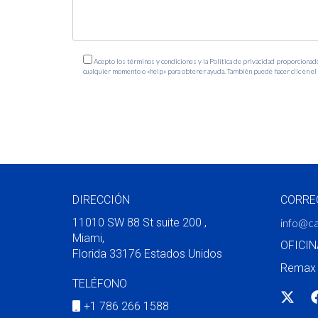
¿Qué áreas están viendo crecimiento en
Áreas como Little Havana y Wynwood están empeza
Acepto los términos y condiciones y la Política de privacidad proporcionad
¿Cómo afecta la inversión extranjera al
cualquier momento o «help» para obtener ayuda. También puede hacer clic en el e
https://www.carolinaarceorealtor.com/politica-de-privacidad
La inversión extranjera sigue siendo un factor i
¿Qué debo considerar antes de compra
Es crucial evaluar tu presupuesto, investigar á
proceso. Recuerda que cada decisión cuenta y e
comienza tu viaje hacia tu nueva casa soñada!
DIRECCIÓN
CORRE
11010 SW 88 St suite 200 ,
info@ca
Miami,
OFICIN
Florida 33176 Estados Unidos
Remax 
TELÉFONO
+1 786 266 1588