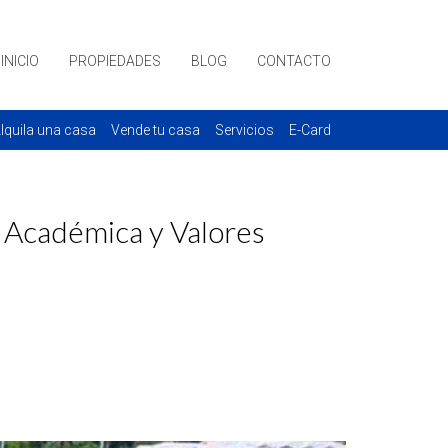
INICIO
PROPIEDADES
BLOG
CONTACTO
lquila una casa
Vende tu casa
Servicios
E-Card
a Académica y Valores