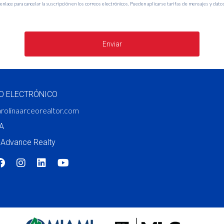
nlace para cancelar la suscripción en los correos electrónicos. Pueden aplicarse tarifas de mensajes y datos
Enviar
O ELECTRÓNICO
rolinaarceorealtor.com
A
Advance Realty