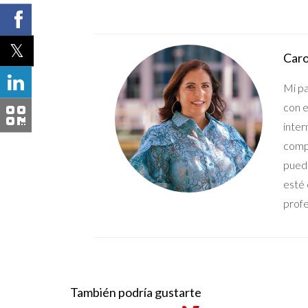
Caro
Mi pa
con e
inter
compr
pueda
esté 
profe
También podría gustarte