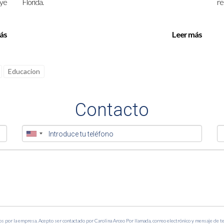
uye
Florida.
re
ás
Leer más
Educacion
Contacto
os por la empresa. Acepto ser contactado por Carolina Arceo Por llamada, correo electrónico y mensaje de t