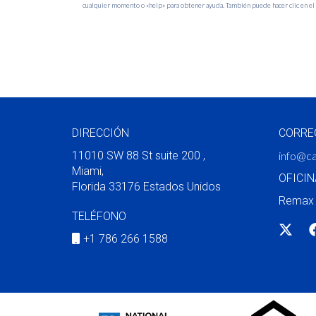
cualquier momento o «help» para obtener ayuda. También puede hacer clic en el e
https://www.carolinaarceorealtor.com/politica-de-privacidad
DIRECCIÓN
CORRE
11010 SW 88 St suite 200 ,
info@ca
Miami,
OFICIN
Florida 33176 Estados Unidos
Remax 
TELÉFONO
+1 786 266 1588