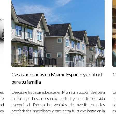
Casas adosadas en Miami: Espacio y confort
C
para tu familia
nes
Descubre las casas adosadas en Miami, una opción ideal para
Co
ste
familias que buscan espacio, confort y un estilo de vida
em
dad
excepcional. Explora las ventajas de invertir en estas
ca
nes
propiedades inmobiliarias y encuentra tu nuevo hogar en la
as