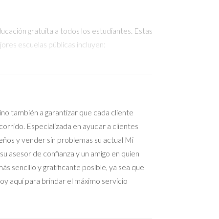
cación gratuita a todos los estudiantes. Estas
jores escuelas públicas incluyen:
llo personal.
io. Por ello, investigar sobre la zona donde
 sino también a garantizar que cada cliente
orrido. Especializada en ayudar a clientes
ueños y vender sin problemas su actual Mi
 su asesor de confianza y un amigo en quien
urrículos especializados. Algunas opciones
s sencillo y gratificante posible, ya sea que
oy aquí para brindar el máximo servicio
 un enfoque práctico.