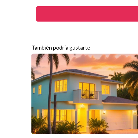
Elegir una escuela privada puede ser una excelent
Escuelas Charter
Las escuelas charter son instituciones públicas q
tener enfoques innovadores. Algunas destacadas
También podría gustarte
Orange County Academy of Science and Tech
K-8 International Community School: Promue
The Learning Center: Ofrece programas pe
Las escuelas charter pueden ser una excelente alt
CASOS PRÁCTICOS
Para ilustrar cómo las familias pueden beneficiars
familia González se mudó a Orlando buscando un me
en Lake Nona High School debido a su enfoque te