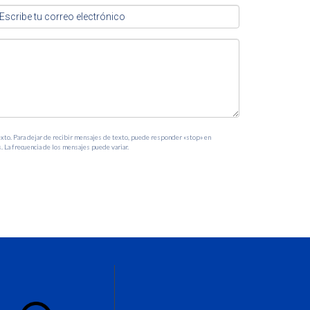
extracurriculares disponibles.
as según el contexto familiar.
l Estado de Florida.
exto. Para dejar de recibir mensajes de texto, puede responder «stop» en
. La frecuencia de los mensajes puede variar.
n sobre sus recursos.
l docente. Si tienes más preguntas o necesitas
rceo! Ella estará encantada de ayudarte a