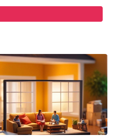
 tu hijo reciba atención más individualizada.
 escuelas ofrecen flexibilidad curricular y suelen
zado.
nspiradoras:
Caso 1: La familia González
: La
arias opciones, decidieron inscribir a sus hijos
adores que han despertado su interés por la