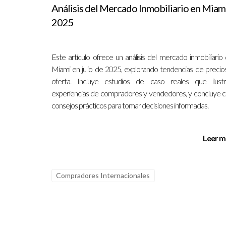
ciencia y la ingeniería.
Caso 2: Los Martínez y Trin
Análisis del Mercado Inmobiliario en Miam
cristianos. Optaron por Trinity Preparatory Sch
2025
intereses similares.
Caso 3: La familia Smith y la
descubrir The Learning Center, encontraron un am
Este artículo ofrece un análisis del mercado inmobiliario
demuestran que conocer las opciones disponibles 
Miami en julio de 2025, explorando tendencias de precio
CONCLUSIÓN
oferta. Incluye estudios de caso reales que ilust
experiencias de compradores y vendedores, y concluye 
consejos prácticos para tomar decisiones informadas.
Elegir la escuela adecuada es uno de los pasos 
opciones educativas que pueden adaptarse a las 
Leer m
eligiendo una institución privada con un enfoque 
diferente; lo que funciona para uno puede no ser
Orlando, no dudes en contactar a Carolina Arceo. 
Compradores Internacionales
PREGUNTAS FRECUENTE
¿Cuáles son los criterios más important