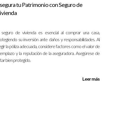
una educación integral que incluyera valores
segura tu Patrimonio con Seguro de
 también ha encontrado un grupo de amigos con
ivienda
xible para su hijo con necesidades especiales. Al
progresado significativamente. Estos casos
.
 seguro de vivienda es esencial al comprar una casa,
otegiendo su inversión ante daños y responsabilidades. Al
egir la póliza adecuada, considere factores como el valor de
emplazo y la reputación de la aseguradora. Asegúrese de
tar bien protegido.
tienes acceso a una variedad impresionante de
ública reconocida por su excelencia académica o
Leer más
e adapte a tu familia. Recuerda que cada niño es
 cómo navegar por el proceso educativo en
uela ideal para tus pequeños.