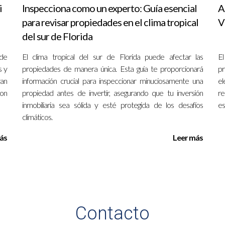
ity Prep
: Los Martínez querían asegurarse de que su hija recibiera 
i
Inspecciona como un experto: Guía esencial
A
ool, donde su hija no solo ha sobresalido académicamente sino que
para revisar propiedades en el clima tropical
V
s Escuelas Charter
: Los Smith buscaban una opción educativa más fle
del sur de Florida
biente inclusivo donde su hijo recibe atención personalizada y ha 
 de
puede marcar una gran diferencia en la vida educativa de los niños
El clima tropical del sur de Florida puede afectar las
El
s y
propiedades de manera única. Esta guía te proporcionará
pr
ran
información crucial para inspeccionar minuciosamente una
el
con
propiedad antes de invertir, asegurando que tu inversión
re
inmobiliaria sea sólida y esté protegida de los desafíos
es
más importantes que puedes dar como padre o madre. En Orlando, 
climáticos.
necesidades únicas de tus hijos. Ya sea optando por una escuela p
ás
Leer más
específico, lo fundamental es investigar y considerar lo que mejor s
 ideal para otro. Si estás buscando asesoramiento adicional sobre
Ella está aquí para ayudarte a encontrar el hogar perfecto y la esc
S
Contacto
es al elegir una escuela?