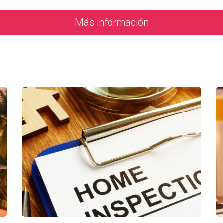
e opción si buscas un ambiente educativo específico o si deseas que
Más información
ue operan independientemente del distrito escolar tradicional. Estas
 son:
nology: Se enfoca en ciencias y tecnología con un currículo avan
ve una educación multicultural e internacional.
rsonalizados para estudiantes con necesidades especiales.
ernativa si buscas un enfoque educativo diferente al tradicional.
e al elegir la escuela adecuada en Orlando, aquí hay tres historias i
jor ambiente educativo para sus dos hijos. Después de investigar v
cnológico. Ahora, sus hijos están involucrados en proyectos innov