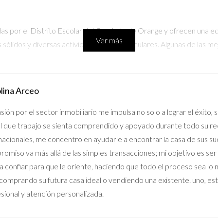
as por el Distrito Escolar del Condado de Orange y ofrecen una edu
Ver más
ólidos y diversas actividades extracurriculares. Algunas de las me
nfoque en la tecnología y la innovación.
rograma de artes escénicas y su rendimiento académico destacado.
te académico riguroso con múltiples oportunidades para el desarro
lina Arceo
blicas pueden variar significativamente en calidad según el vecindar
sión por el sector inmobiliario me impulsa no solo a lograr el éxito,
jo tenga acceso a una buena educación.
l que trabajo se sienta comprendido y apoyado durante todo su rec
nacionales, me concentro en ayudarle a encontrar la casa de sus s
omiso va más allá de las simples transacciones; mi objetivo es ser
más personalizado hacia la educación, con clases más pequeñas y c
 confiar para que le oriente, haciendo que todo el proceso sea lo má
comprando su futura casa ideal o vendiendo una existente. uno, est
su rigor académico y programas deportivos competitivos.
sional y atención personalizada.
iano en la educación con un fuerte énfasis en valores morales.
ducación STEM (Ciencia, Tecnología, Ingeniería y Matemáticas) con