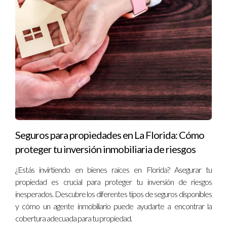
------------------------------
Conoce mas sobre el autor:
Carolina Arceo: Tu Experta en Bienes Raíces en
Miami Dade.
Tu aliada estratégica en el mercado
inmobiliario de Miami Dade. Con años de
experiencia y un profundo conocimiento del
mercado local, se dedica a guiar a inversionistas
extranjeros como tú en el proceso de adquisición
Seguros para propiedades en La Florida: Cómo
de propiedades en Estados Unidos. Su objetivo es
proteger tu inversión inmobiliaria de riesgos
simplificar el proceso y ayudarte a tomar
¿Estás invirtiendo en bienes raíces en Florida? Asegurar tu
decisiones informadas para que puedas alcanzar
propiedad es crucial para proteger tu inversión de riesgos
tus metas de inversión.
Teléfono
,
Correo
inesperados. Descubre los diferentes tipos de seguros disponibles
Electrónico:
info@carolinaarceorealtor.com
Sitio
y cómo un agente inmobiliario puede ayudarte a encontrar la
Web
¡
Contactala
hoy mismo y descubre cómo
cobertura adecuada para tu propiedad.