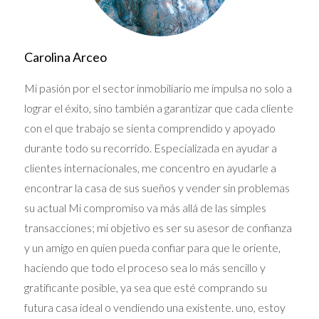
a minimizar el impacto de las fluctuaciones del
tipo de cambio.
Carolina Arceo
Si estás buscando asesoría financiera para tu
inversión inmobiliaria en Miami, no dudes en
Mi pasión por el sector inmobiliario me impulsa no solo a
ponerte en
contacto
conmigo. Puedo ayudarte
lograr el éxito, sino también a garantizar que cada cliente
a encontrar las mejores opciones de
con el que trabajo se sienta comprendido y apoyado
financiamiento y a proteger tu inversión.
durante todo su recorrido. Especializada en ayudar a
clientes internacionales, me concentro en ayudarle a
Otro aspecto a considerar es el momento de la
encontrar la casa de sus sueños y vender sin problemas
compra. Si bien es imposible predecir con
su actual Mi compromiso va más allá de las simples
exactitud las fluctuaciones del mercado cambiario,
transacciones; mi objetivo es ser su asesor de confianza
estar atento a las tendencias y trabajar con un
y un amigo en quien pueda confiar para que le oriente,
agente inmobiliario
que pueda brindarte
haciendo que todo el proceso sea lo más sencillo y
información actualizada puede ayudarte a tomar
gratificante posible, ya sea que esté comprando su
decisiones más informadas.
futura casa ideal o vendiendo una existente. uno, estoy