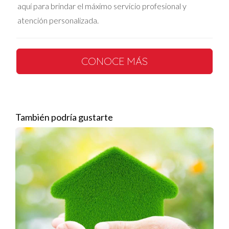
aquí para brindar el máximo servicio profesional y
Además de proteger tu inversión contra las
atención personalizada.
fluctuaciones del tipo de cambio, es importante
considerar otros factores que pueden afectar el
valor de tu
propiedad inmobiliaria
, como la
CONOCE MÁS
ubicación, el estado de la propiedad y las
condiciones del mercado local.
Si estás buscando propiedades en Miami Dade,
También podría gustarte
te invito a explorar mi catálogo de
propiedades
disponibles
. Encontrarás una amplia variedad
de opciones para todos los gustos y
presupuestos.
En resumen, invertir en
propiedades
inmobiliarias
en Miami Dade puede ser una
excelente oportunidad para diversificar tu cartera