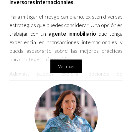
inversores internacionales.
Para mitigar el riesgo cambiario, existen diversas
estrategias que puedes considerar. Una opción es
trabajar con un
agente inmobiliario
que tenga
experiencia en transacciones internacionales y
pueda asesorarte sobre las mejores prácticas
para proteger tu inversión.
Ver más
Además, puedes explorar opciones de
financiamiento en tu moneda local o en dólares
estadounidenses, dependiendo de las
condiciones del mercado y tus propias
preferencias. Algunas instituciones financieras
ofrecen productos diseñados específicamente
para inversores extranjeros, que pueden ayudarte