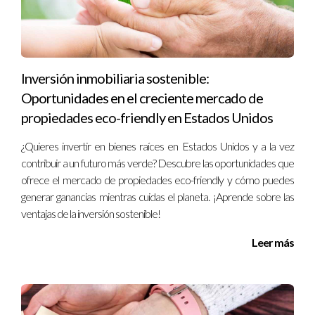
y generar ingresos a largo plazo. Sin embargo, es
fundamental comprender los riesgos asociados
con las fluctuaciones del tipo de cambio y tomar
medidas para proteger tu inversión.
Inversión inmobiliaria sostenible:
Oportunidades en el creciente mercado de
Trabajar con un
agente inmobiliario
experto en el
propiedades eco-friendly en Estados Unidos
mercado local y en transacciones internacionales
¿Quieres invertir en bienes raíces en Estados Unidos y a la vez
puede marcar la diferencia en el éxito de tu
contribuir a un futuro más verde? Descubre las oportunidades que
inversión. No dudes en buscar asesoramiento
ofrece el mercado de propiedades eco-friendly y cómo puedes
profesional y aprovechar todas las herramientas
generar ganancias mientras cuidas el planeta. ¡Aprende sobre las
disponibles para tomar decisiones informadas y
ventajas de la inversión sostenible!
proteger tu capital.
Leer más
Estoy aquí para ayudarte a alcanzar tus
objetivos de inversión.