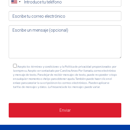
Acepto los términos y condiciones y la Política de privacidad proporcionados por
la empresa. Acepto ser contactado por Carolina Arceo Por llamada, correo electrónico
y mensaje de texto. Para dejar de recibir mensajes de texto, puede responder «stop»
en cualquier momento o «help» para obtener ayuda. También puede hacer clic en el
enlace para cancelar la suscripción en los correos electrónicos. Pueden aplicarse
tarifas de mensajes y datos. La frecuencia de los mensajes puede variar.
https://www.carolinaarceorealtor.com/politica-de-privacidad
Enviar