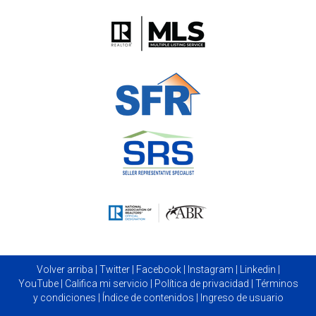
Volver arriba
|
Twitter
|
Facebook
|
Instagram
|
Linkedin
|
YouTube
|
Califica mi servicio
|
Política de privacidad
|
Términos
y condiciones
|
Índice de contenidos
|
Ingreso de usuario