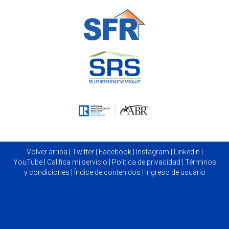
Volver arriba
|
Twitter
|
Facebook
|
Instagram
|
Linkedin
|
YouTube
|
Califica mi servicio
|
Política de privacidad
|
Términos
y condiciones
|
Índice de contenidos
|
Ingreso de usuario