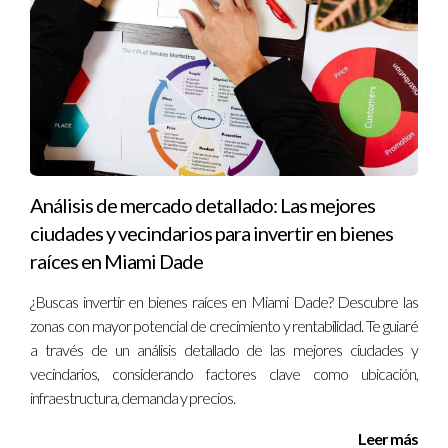
disfrutar del estilo de vida que siempre has
soñado en Coconut Grove!
Conclusión:
¿Te imaginas viviendo en este oasis de
tranquilidad en medio del dinamismo de Miami?
No esperes más para descubrir todo lo que
Análisis de mercado detallado: Las mejores
Coconut Grove tiene para ofrecerte.
ciudades y vecindarios para invertir en bienes
Contáctanos
hoy mismo y permítenos ayudarte a
raíces en Miami Dade
encontrar la propiedad de tus sueños en este
exclusivo barrio.
¿Buscas invertir en bienes raíces en Miami Dade? Descubre las
zonas con mayor potencial de crecimiento y rentabilidad. Te guiaré
a través de un análisis detallado de las mejores ciudades y
-----------------------------
vecindarios, considerando factores clave como ubicación,
infraestructura, demanda y precios.
Sobre el autor:
Leer más