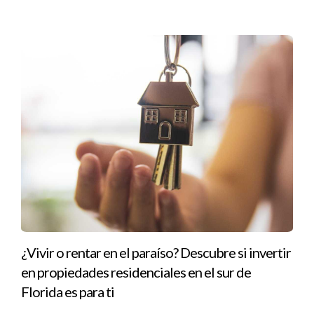
Carolina Arceo
es una experimentada
Agente
Inmobiliaria
que opera en Miami Dade. Con un
enfoque dedicado y profesional, Carolina se
especializa en ayudar a sus clientes a encontrar
las mejores propiedades residenciales y
comerciales en la vibrante área de Miami Dade.
Para más información o para contactarla
directamente, puedes llamarla
al +17862661588 o enviar un correo electrónico
a info@carolinaarceorealtor.com. Visita su tarjeta
de presentación
Carolina Arceo Realtor
para
explorar todas las opciones disponibles y
comenzar tu próxima inversión inmobiliaria con
¿Vivir o rentar en el paraíso? Descubre si invertir
confianza.
en propiedades residenciales en el sur de
Florida es para ti