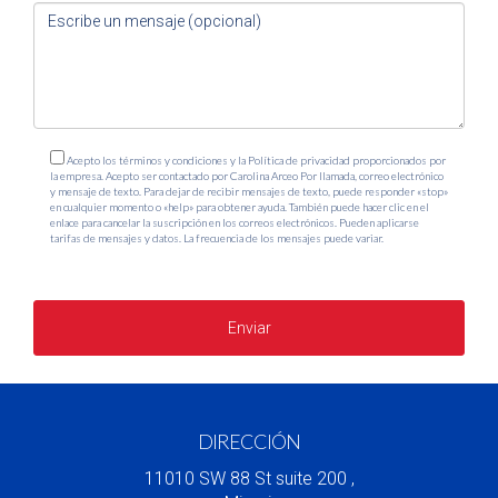
Acepto los términos y condiciones y la Política de privacidad proporcionados por
la empresa. Acepto ser contactado por Carolina Arceo Por llamada, correo electrónico
y mensaje de texto. Para dejar de recibir mensajes de texto, puede responder «stop»
en cualquier momento o «help» para obtener ayuda. También puede hacer clic en el
enlace para cancelar la suscripción en los correos electrónicos. Pueden aplicarse
tarifas de mensajes y datos. La frecuencia de los mensajes puede variar.
https://www.carolinaarceorealtor.com/politica-de-privacidad
Enviar
DIRECCIÓN
11010 SW 88 St suite 200 ,