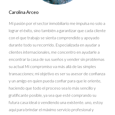
sueñas con despertar cada mañana con el sonido
de las olas y disfrutar de
amenidades
de primer
Carolina Arceo
nivel, como
gimnasio
,
spa
y
terraza
, Coconut
Mi pasión por el sector inmobiliario me impulsa no solo a
Grove es el lugar ideal para ti. Para ayudarte en tu
lograr el éxito, sino también a garantizar que cada cliente
búsqueda, te recomiendo explorar nuestra
con el que trabajo se sienta comprendido y apoyado
búsqueda de propiedades MLS
y descubrir la
durante todo su recorrido. Especializada en ayudar a
variedad de opciones disponibles.
clientes internacionales, me concentro en ayudarle a
Ubicación privilegiada y conectada
encontrar la casa de sus sueños y vender sin problemas
su actual Mi compromiso va más allá de las simples
La
ubicación
es otro de los grandes atractivos de
transacciones; mi objetivo es ser su asesor de confianza
Coconut Grove. A pocos minutos del
y un amigo en quien pueda confiar para que le oriente,
aeropuerto
y del
centro
de Miami, este barrio te
haciendo que todo el proceso sea lo más sencillo y
permite disfrutar de la tranquilidad de un entorno
gratificante posible, ya sea que esté comprando su
natural sin renunciar a la comodidad de tener todo
futura casa ideal o vendiendo una existente. uno, estoy
al alcance de la mano. Además, Coconut Grove
aquí para brindar el máximo servicio profesional y
cuenta con excelentes
escuelas
, hermosos