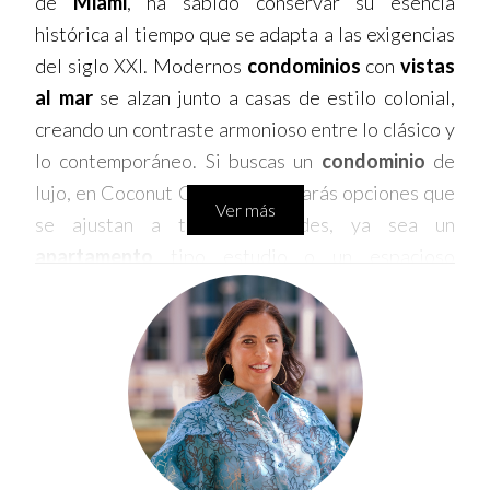
de
Miami
, ha sabido conservar su esencia
histórica al tiempo que se adapta a las exigencias
del siglo XXI. Modernos
condominios
con
vistas
al mar
se alzan junto a casas de estilo colonial,
creando un contraste armonioso entre lo clásico y
lo contemporáneo. Si buscas un
condominio
de
lujo, en Coconut Grove encontrarás opciones que
Ver más
se ajustan a tus necesidades, ya sea un
apartamento
tipo estudio o un espacioso
penthouse
.
Coconut Grove ofrece una amplia gama de
propiedades inmobiliarias
para todos los gustos.
Desde acogedores
estudios
hasta
villas
de lujo
con
piscina
privada, pasando por
casas
adosadas
con
jardín
, las opciones son infinitas. Si