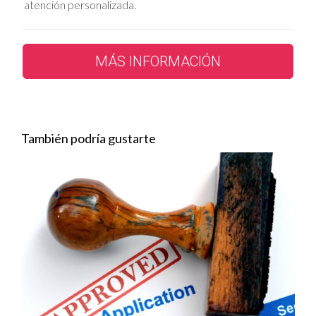
atención personalizada.
de Florida ofrecen un atractivo panorama para la
inversión inmobiliaria
.
MÁS INFORMACIÓN
Orlando:
Conocida como la capital mundial
de los parques temáticos, Orlando atrae a
millones de turistas cada año. Esto genera
una alta demanda de alquileres vacacionales,
También podría gustarte
lo que la convierte en un destino ideal para
invertir en
condominios
o
casas
cerca de
Disney World o Universal Studios.
Tampa:
Ubicada en la costa oeste de Florida,
Tampa ofrece un estilo de vida más relajado
con hermosas playas, una escena cultural
vibrante y un
mercado inmobiliario
en auge.
Nuevos desarrollos
en zonas como
Wynwood
o
Coral Gables
ofrecen
propiedades inmobiliarias
modernas con