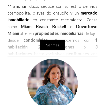
Miami, sin duda, seduce con su estilo de vida
cosmopolita, playas de ensueño y un
mercado
inmobiliario
en constante crecimiento. Zonas
como
Miami Beach
,
Brickell
o
Downtown
Miami
ofrecen
propiedades inmobiliarias
de lujo,
desde
condominios
ultramodernos con
1
Ver más
habitación
,
2 habitaciones
o
3
habitaciones
hasta exclusivos
penthouses
con
vistas al mar
.
Si busca
inversión inmobiliaria
con alto
ROI
y
plusvalía
, Miami es una opción sólida. La demanda
de alquileres es alta, impulsada por el turismo y el
flujo constante de nuevos residentes. Además, la
ciudad atrae a
compradores internacionales
en