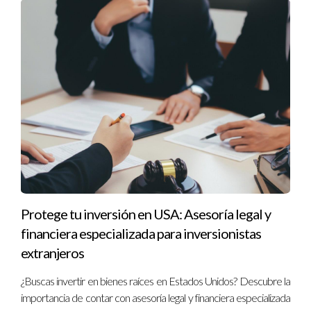
diferentes ciudades de Florida.
Conclusión
Florida ofrece un abanico de oportunidades para
la
inversión inmobiliaria
. Desde el lujo y la
sofisticación de Miami hasta la tranquilidad y el
encanto de otras ciudades, la elección depende
de sus preferencias y objetivos. No dude en
contactarme
para recibir
asesoría
personalizada
y encontrar la
propiedad
inmobiliaria
que cumpla sus sueños.
Protege tu inversión en USA: Asesoría legal y
financiera especializada para inversionistas
extranjeros
Sobre el autor:
¿Buscas invertir en bienes raíces en Estados Unidos? Descubre la
importancia de contar con asesoría legal y financiera especializada
Carolina Arceo
es una experimentada
Agente