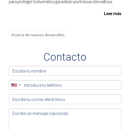
para proteger tu inversión y garantizar una transacción exitosa.
Inmobiliaria
que opera en Miami Dade. Con un
Leer más
enfoque dedicado y profesional, Carolina se
especializa en ayudar a sus clientes a encontrar
las mejores propiedades residenciales y
Acerca de nuevos desarrollos
comerciales en la vibrante área de Miami Dade.
Para más información o para contactarla
Contacto
directamente, puedes llamarla
al +17862661588 o enviar un correo electrónico
a info@carolinaarceorealtor.com. Visita su tarjeta
de presentación
Carolina Arceo Realtor
para
explorar todas las opciones disponibles y
comenzar tu próxima inversión inmobiliaria con
confianza.