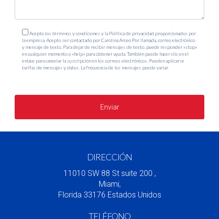
Acepto los términos y condiciones y la Política de privacidad proporcionados por
la empresa. Acepto ser contactado por Carolina Arceo Por llamada, correo electrónico
y mensaje de texto. Para dejar de recibir mensajes de texto, puede responder «stop»
en cualquier momento o «help» para obtener ayuda. También puede hacer clic en el
enlace para cancelar la suscripción en los correos electrónicos. Pueden aplicarse
tarifas de mensajes y datos. La frecuencia de los mensajes puede variar.
https://www.carolinaarceorealtor.com/politica-de-privacidad
Enviar
DIRECCIÓN
11010 SW 88 St suite 200 ,
Miami,
Florida 33176 Estados Unidos
TELÉFONO